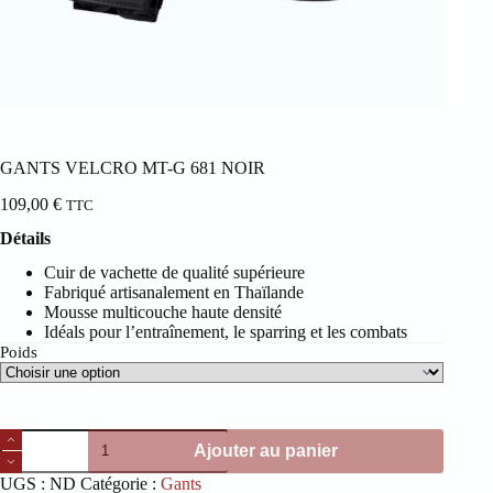
GANTS VELCRO MT-G 681 NOIR
109,00
€
TTC
Détails
Cuir de vachette de qualité supérieure
Fabriqué artisanalement en Thaïlande
Mousse multicouche haute densité
Idéals pour l’entraînement, le sparring et les combats
Poids
quantité
Ajouter au panier
de
GANTS
UGS :
ND
Catégorie :
Gants
VELCRO