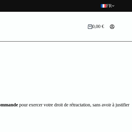
FR
0,00
€
Panier
d’achat
 commande
pour exercer votre droit de rétractation, sans avoir à justifier