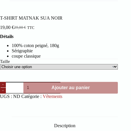
T-SHIRT MATNAK SUA NOIR
19,00
€
29,00
€
TTC
Le
Le
prix
prix
Détails
initial
actuel
était :
est :
100% coton peigné, 180g
29,00 €.
19,00 €.
Sérigraphie
coupe classique
Taille
quantité
Ajouter au panier
de
T-
UGS :
ND
Catégorie :
Vêtements
SHIRT
MATNAK
SUA
NOIR
Description